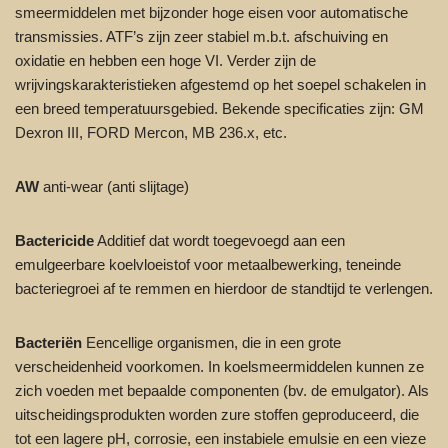
smeermiddelen met bijzonder hoge eisen voor automatische
transmissies. ATF’s zijn zeer stabiel m.b.t. afschuiving en
oxidatie en hebben een hoge VI. Verder zijn de
wrijvingskarakteristieken afgestemd op het soepel schakelen in
een breed temperatuursgebied. Bekende specificaties zijn: GM
Dexron III, FORD Mercon, MB 236.x, etc.
AW
anti-wear (anti slijtage)
Bactericide
Additief dat wordt toegevoegd aan een
emulgeerbare koelvloeistof voor metaalbewerking, teneinde
bacteriegroei af te remmen en hierdoor de standtijd te verlengen.
Bacteriën
Eencellige organismen, die in een grote
verscheidenheid voorkomen. In koelsmeermiddelen kunnen ze
zich voeden met bepaalde componenten (bv. de emulgator). Als
uitscheidingsprodukten worden zure stoffen geproduceerd, die
tot een lagere pH, corrosie, een instabiele emulsie en een vieze