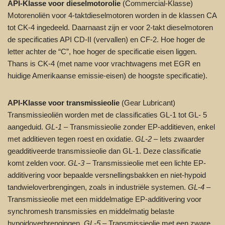
API-Klasse voor dieselmotorolie
(Commercial-Klasse)
Motorenoliën voor 4-taktdieselmotoren worden in de klassen CA
tot CK-4 ingedeeld. Daarnaast zijn er voor 2-takt dieselmotoren
de specificaties API CD-II (vervallen) en CF-2. Hoe hoger de
letter achter de “C”, hoe hoger de specificatie eisen liggen.
Thans is CK-4 (met name voor vrachtwagens met EGR en
huidige Amerikaanse emissie-eisen) de hoogste specificatie).
API-Klasse voor transmissieolie
(Gear Lubricant)
Transmissieoliën worden met de classificaties GL-1 tot GL- 5
aangeduid.
GL-1
– Transmissieolie zonder EP-additieven, enkel
met additieven tegen roest en oxidatie.
GL-2
– Iets zwaarder
geadditiveerde transmissieolie dan GL-1. Deze classificatie
komt zelden voor.
GL-3
– Transmissieolie met een lichte EP-
additivering voor bepaalde versnellingsbakken en niet-hypoid
tandwieloverbrengingen, zoals in industriële systemen.
GL-4
–
Transmissieolie met een middelmatige EP-additivering voor
synchromesh transmissies en middelmatig belaste
hypoidoverbrengingen.
GL-5
– Transmissieolie met een zware