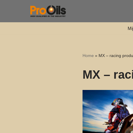
Ga
naar
Mi
de
inhoud
Home
»
MX – racing prod
MX – rac