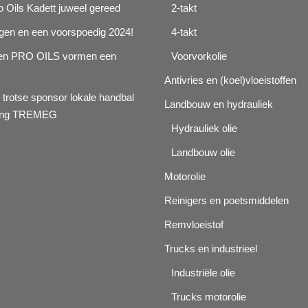
o Oils Kadett juweel gereed
2-takt
agen en een voorspoedig 2024!
4-takt
n PRO OILS vormen een
Voorvorkolie
Antivries en (koel)vloeistoffen
 trotse sponsor lokale handbal
Landbouw en hydrauliek
ging TREMEG
Hydrauliek olie
Landbouw olie
Motorolie
Reinigers en poetsmiddelen
Remvloeistof
Trucks en industrieel
Industriële olie
Trucks motorolie