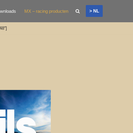
> NL
wnloads
MX – racing producten
48″]