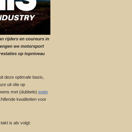
n rijders en coureurs in
brengen we motorsport
restaties op topniveau
t deze optimale basis,
ze uit olie op
r wens met (dubbele)
ester
hillende kwaliteiten voor
akt is als volgt: