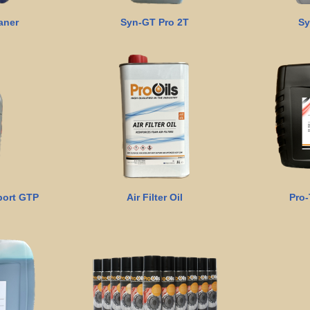
aner
Syn-GT Pro 2T
Sy
port GTP
Air Filter Oil
Pro-