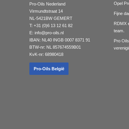
Opel Pr
Pro-Oils Nederland
Virmundtstraat 14
Fijne d
NL-5421BW GEMERT
RDMX e
T: +31 (0)6 13 12 61 82
team.
E:
info@pro-oils.nl
IBAN: NL40 INGB 0007 8371 91
Pro Oils
BTW-nr: NL 857674559B01
vereni
KvK-nr: 68980418
Pro-Oils België