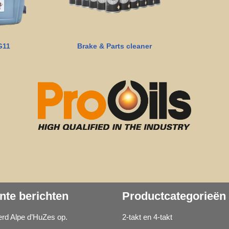
G11
Brake & Parts cleaner
nte berichten
Productcategorieën
d Alpe d’HuZes op.
2-takt en 4-takt