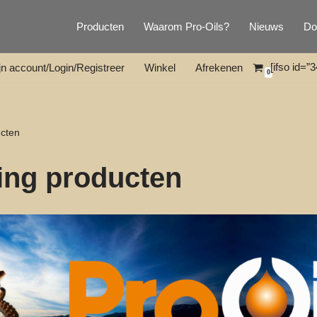
Producten
Waarom Pro-Oils?
Nieuws
Do
[ifso id=”3
jn account/Login/Registreer
Winkel
Afrekenen
0
ucten
ing producten