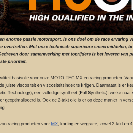
en enorme passie motorsport, is ons doel om de race ervaring va
te overtreffen. Met onze technisch superieure smeermiddelen, 
Gedreven door samenwerking met toprijders is het leveren van p
te prioriteit.
aliteit basisolie voor onze MOTO-TEC MX en racing producten. Vanui
 juiste viscositeit en viscositeitsindex te krijgen. Daarnaast is er keu
etic
T
echnology), een volledige syntheet (
F
ull
S
ynthetic), welke naa
er geoptimaliseerd is. Ook de 2-takt olie is er op deze manier in versc
ng.
van racing producten voor
MX
, karting en wegrace, zowel 2-takt en 4-t