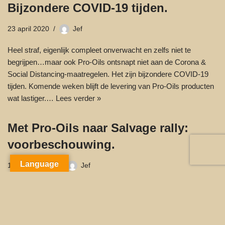
Bijzondere COVID-19 tijden.
23 april 2020
Jef
Heel straf, eigenlijk compleet onverwacht en zelfs niet te
begrijpen…maar ook Pro-Oils ontsnapt niet aan de Corona &
Social Distancing-maatregelen. Het zijn bijzondere COVID-19
tijden. Komende weken blijft de levering van Pro-Oils producten
wat lastiger.…
Lees verder »
Met Pro-Oils naar Salvage rally:
voorbeschouwing.
Language
14 januari 2020
Jef
Editie 2020; van 26/1 – 31/1, start in ??? over Lecco naar
Ljubljana De Salvage Rally is een 100% echte Regularity Rally
met Bol Pijl, Kaartlezen, Blinde lijnen, Ingetekende lijnen,
Grensbenadering, ingeven van Checkpoints, Visgraat…
Lees