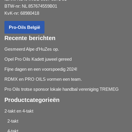
BTW-nr: NL 857674559B01
KvK-nr: 68980418
Pro-Oils België
Recente berichten
Gesmeerd Alpe d’HuZes op.
Opel Pro Oils Kadett juweel gereed
Fijne dagen en een voorspoedig 2024!
RDMX en PRO OILS vormen een team.
Pro Oils trotse sponsor lokale handbal vereniging TREMEG
Productcategorieën
2-takt en 4-takt
2-takt
4-takt