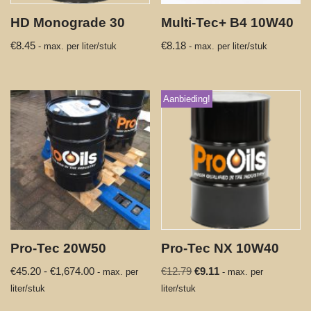
HD Monograde 30
Multi-Tec+ B4 10W40
€
8.45
€
8.18
- max. per liter/stuk
- max. per liter/stuk
Aanbieding!
Pro-Tec 20W50
Pro-Tec NX 10W40
€
45.20
-
€
1,674.00
€
12.79
€
9.11
- max. per
- max. per
liter/stuk
liter/stuk