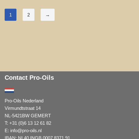
1
2
→
Contact Pro-Oils
Pro-Oils Nederland
Virmundtstraat 14
NL-5421BW GEMERT
T: +31 (0)6 13 12 61 82
E:
info@pro-oils.nl
IBAN: NL40 INGB 0007 8371 91