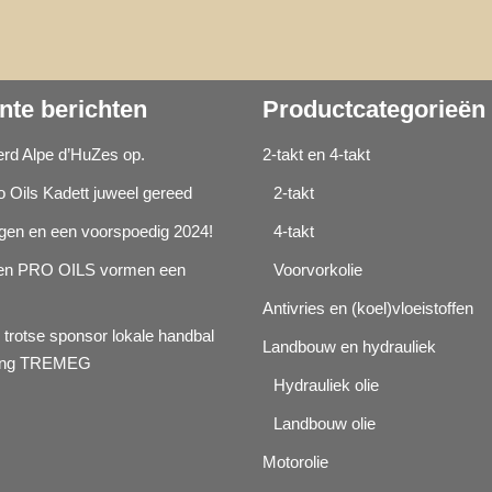
nte berichten
Productcategorieën
d Alpe d’HuZes op.
2-takt en 4-takt
o Oils Kadett juweel gereed
2-takt
agen en een voorspoedig 2024!
4-takt
n PRO OILS vormen een
Voorvorkolie
Antivries en (koel)vloeistoffen
 trotse sponsor lokale handbal
Landbouw en hydrauliek
ging TREMEG
Hydrauliek olie
Landbouw olie
Motorolie