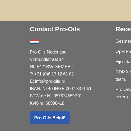
Contact Pro-Oils
Rece
Gesmeer
Opel Pr
Pro-Oils Nederland
Virmundtstraat 14
Fijne d
NL-5421BW GEMERT
RDMX e
T: +31 (0)6 13 12 61 82
team.
E:
info@pro-oils.nl
IBAN: NL40 INGB 0007 8371 91
Pro Oils
BTW-nr: NL 857674559B01
vereni
KvK-nr: 68980418
Pro-Oils België