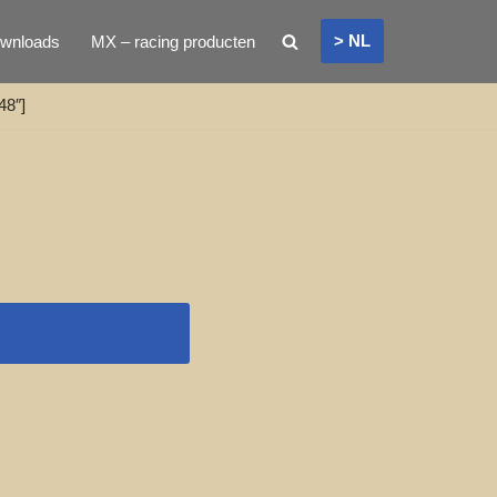
> NL
wnloads
MX – racing producten
48″]