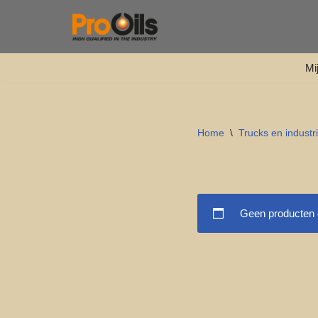
Ga
naar
Mi
de
inhoud
Home
\
Trucks en industri
Geen producten g