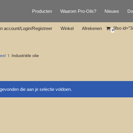
Producten
Waarom Pro-Oils?
Nieuws
Do
[ifso id=”3
jn account/Login/Registreer
Winkel
Afrekenen
0
eel
\
Industriële olie
evonden die aan je selectie voldoen.