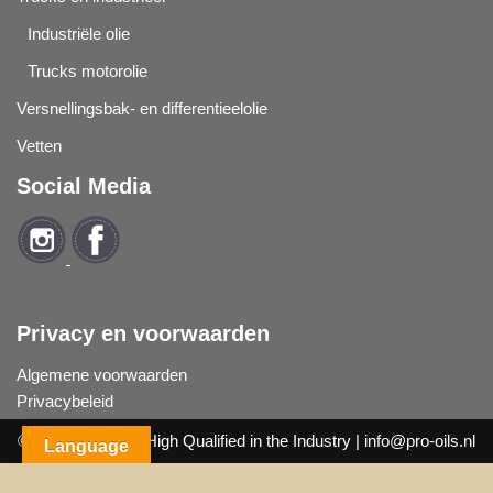
Industriële olie
Trucks motorolie
Versnellingsbak- en differentieelolie
Vetten
Social Media
Privacy en voorwaarden
Algemene voorwaarden
Privacybeleid
© 2019
Pro Oils
| High Qualified in the Industry |
info@pro-oils.nl
Language