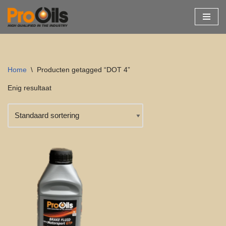
Ga
naar
de
inhoud
Home
\
Producten getagged “DOT 4”
Enig resultaat