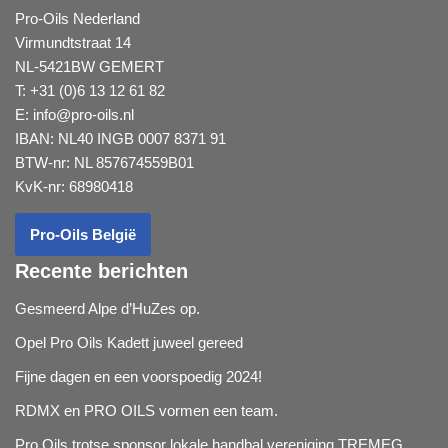
Pro-Oils Nederland
Virmundtstraat 14
NL-5421BW GEMERT
T: +31 (0)6 13 12 61 82
E:
info@pro-oils.nl
IBAN: NL40 INGB 0007 8371 91
BTW-nr: NL 857674559B01
KvK-nr: 68980418
Pro-Oils België
Recente berichten
Gesmeerd Alpe d’HuZes op.
Opel Pro Oils Kadett juweel gereed
Fijne dagen en een voorspoedig 2024!
RDMX en PRO OILS vormen een team.
Pro Oils trotse sponsor lokale handbal vereniging TREMEG