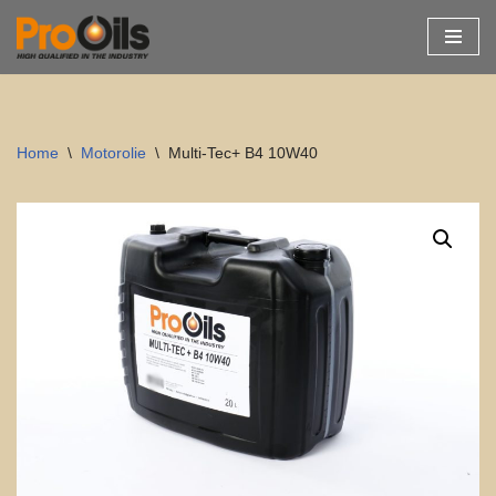
Ga
naar
de
inhoud
Home
\
Motorolie
\
Multi-Tec+ B4 10W40