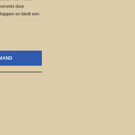
enmerkt door
chappen en biedt een
LMAND