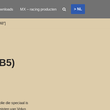
> NL
wnloads
MX – racing producten
48″]
/B5)
ie die speciaal is
eisten van Volvo