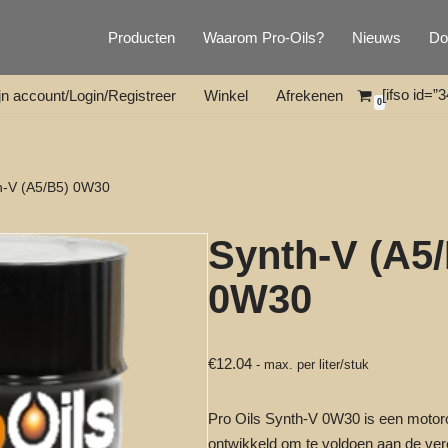
Producten
Waarom Pro-Oils?
Nieuws
Do
[ifso id=”3
jn account/Login/Registreer
Winkel
Afrekenen
0
h-V (A5/B5) 0W30
Synth-V (A5
0W30
€
12.04
- max. per liter/stuk
Pro Oils Synth-V 0W30 is een motorol
ontwikkeld om te voldoen aan de ver