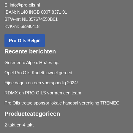
E:
info@pro-oils.nl
IBAN: NL40 INGB 0007 8371 91
BTW-nr: NL 857674559B01
KvK-nr: 68980418
Pro-Oils België
Recente berichten
Gesmeerd Alpe d’HuZes op.
Opel Pro Oils Kadett juweel gereed
Fijne dagen en een voorspoedig 2024!
RDMX en PRO OILS vormen een team.
Pro Oils trotse sponsor lokale handbal vereniging TREMEG
Productcategorieën
2-takt en 4-takt