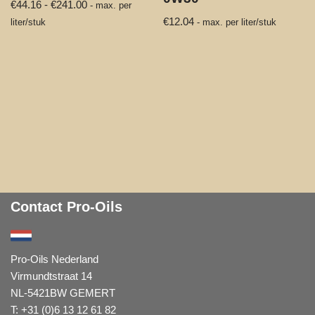
€
44.16
-
€
241.00
- max. per
€
12.04
liter/stuk
- max. per liter/stuk
Contact Pro-Oils
Pro-Oils Nederland
Virmundtstraat 14
NL-5421BW GEMERT
T: +31 (0)6 13 12 61 82