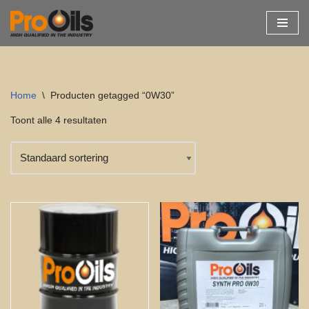
Ga
naar
de
inhoud
Home
\
Producten getagged “0W30”
Toont alle 4 resultaten