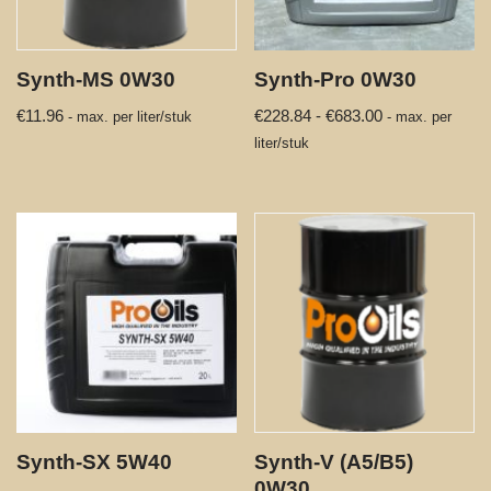
Synth-MS 0W30
Synth-Pro 0W30
€
11.96
€
228.84
-
€
683.00
- max. per liter/stuk
- max. per
liter/stuk
Synth-SX 5W40
Synth-V (A5/B5)
0W30